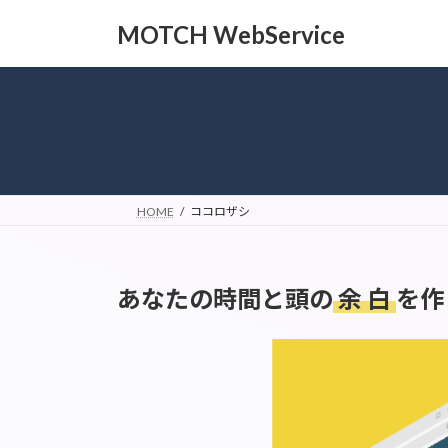
コ
ナ
MOTCH WebService
ン
ビ
テ
ゲ
ン
ー
ツ
シ
へ
ョ
ス
ン
キ
に
ッ
移
HOME
ココロザシ
プ
動
あなたの
時間
と
頭
の
余 白
を作